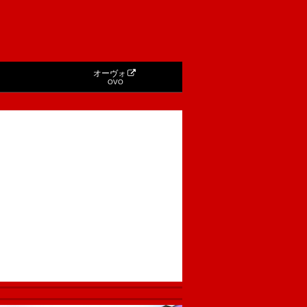
オーヴォ
OVO