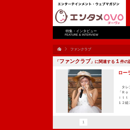
特集・インタビュー
FEATURE & INTERVIEW
ファンクラブ
ファンクラブ
１
「
」に関連する
件の
ロー
タレン
「Ｒｏ
ｉｔｔ
１２組
1