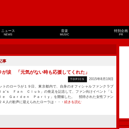
ニュース
音楽
特別企画
NEWS
MUSIC
PR
記事
ラが涙 「元気がない時も応援してくれた」
2015年8月19日
TOPICS
トのローラが１９日、東京都内で、自身のオフィシャルファンクラブ
ｌａ'ｓ Ｆａｎ Ｃｌｕｂ」の発足を記念して、ファン向けイベント「Ｌ
ｌｅ Ｇａｒｄｅｎ Ｐａｒｔｙ」を開催した。 招待された女性ファン
２４人の歓声に迎えられたローラは・・・
続きを読む