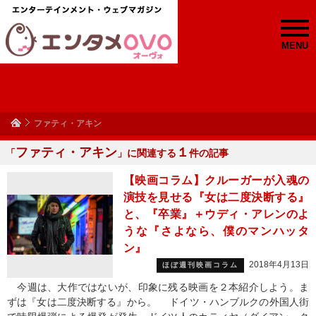
MENU
ファティ・アキン
ファティ・アキン
１
「
」に関連する
件の記事
【映画コラム】クルーガーが入魂の
演技を見せる『女は二度決断する』
と、『卒業』＋ウディ・アレンのよ
うな『さよなら、僕のマンハッタ
ン』
2018年4月13日
ほぼ週刊映画コラム
今週は、大作ではないが、印象に残る映画を２本紹介しよう。ま
ずは『女は二度決断する』から。 ドイツ・ハンブルクの外国人街