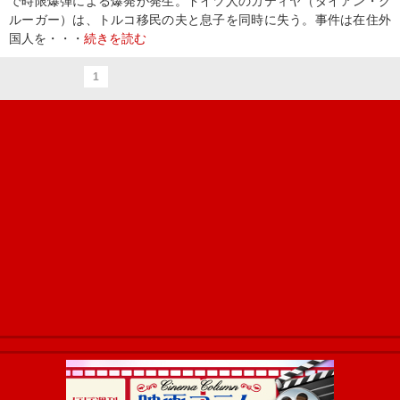
で時限爆弾による爆発が発生。ドイツ人のカティヤ（ダイアン・ク
ルーガー）は、トルコ移民の夫と息子を同時に失う。事件は在住外
国人を・・・
続きを読む
1