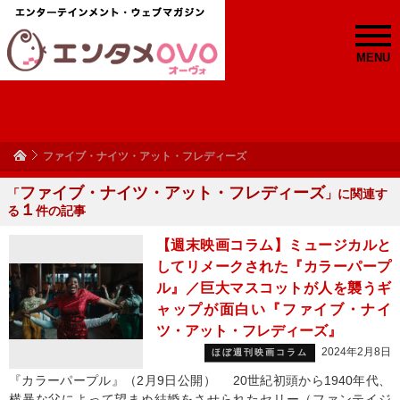
MENU
ファイブ・ナイツ・アット・フレディーズ
ファイブ・ナイツ・アット・フレディーズ
「
」に関連す
１
る
件の記事
【週末映画コラム】ミュージカルと
してリメークされた『カラーパープ
ル』／巨大マスコットが人を襲うギ
ャップが面白い『ファイブ・ナイ
ツ・アット・フレディーズ』
2024年2月8日
ほぼ週刊映画コラム
『カラーパープル』（2月9日公開） 20世紀初頭から1940年代、
横暴な父によって望まぬ結婚をさせられたセリー（ファンテイジ