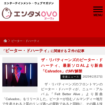
MENU
ピーター・ドハーティ
ピーター・ドハーティ
２
「
」に関連する
件の記事
ザ・リバティーンズのピーター・ド
ハーティ、最新ソロALより新曲
「Calvados」のMV解禁
2025年2月27日
音楽ニュース
ザ・リバティーンズのフロントマンの
ピーター・ドハーティが、ニュー・アル
バム『Felt Better Alive』より新曲
「Calvados」をリリースした。ピーターが住むノルマンディー地方
で生産される上質のリンゴ酒への賛歌であると同時に、その職人技