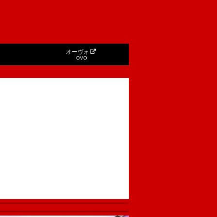
オーヴォ
OVO