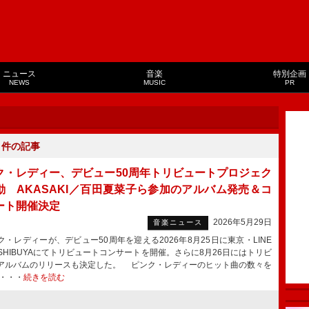
ニュース
音楽
特別企画
NEWS
MUSIC
PR
１
件の記事
ク・レディー、デビュー50周年トリビュートプロジェク
動 AKASAKI／百田夏菜子ら参加のアルバム発売＆コ
ート開催決定
2026年5月29日
音楽ニュース
・レディーが、デビュー50周年を迎える2026年8月25日に東京・LINE
E SHIBUYAにてトリビュートコンサートを開催。さらに8月26日にはトリビ
アルバムのリリースも決定した。 ピンク・レディーのヒット曲の数々を
・・・
続きを読む