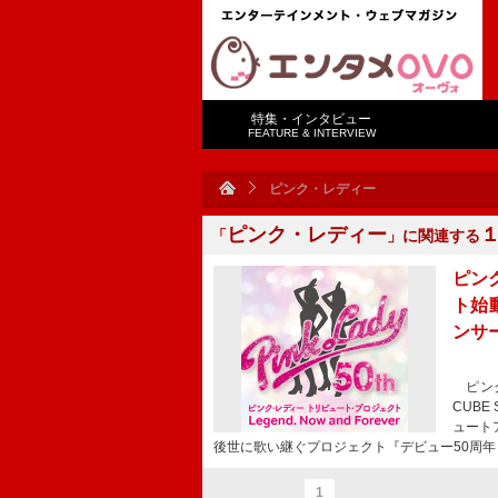
特集・インタビュー
FEATURE & INTERVIEW
ピンク・レディー
ピンク・レディー
「
」に関連する
ピン
ト始
ンサ
ピンク
CUB
ュート
後世に歌い継ぐプロジェクト『デビュー50周年
1