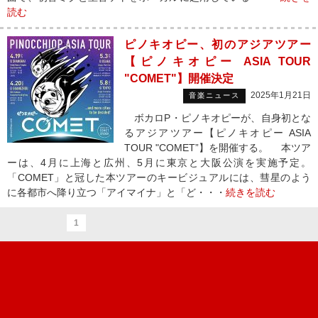
読む
ピノキオピー、初のアジアツアー
【ピノキオピー ASIA TOUR
"COMET"】開催決定
2025年1月21日
音楽ニュース
ボカロP・ピノキオピーが、自身初とな
るアジアツアー【ピノキオピー ASIA
TOUR "COMET”】を開催する。 本ツア
ーは、4月に上海と広州、5月に東京と大阪公演を実施予定。
「COMET」と冠した本ツアーのキービジュアルには、彗星のよう
に各都市へ降り立つ「アイマイナ」と「ど・・・
続きを読む
1