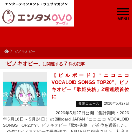
MENU
ピノキオピー
ピノキオピー
７
「
」に関連する
件の記事
【ビルボード】“ニコニコ
VOCALOID SONGS TOP20”、ピノ
キオピー「歌姫失格」2週連続首位
に
2026年5月27日
音楽ニュース
2026年5月27日公開（集計期間：2026
年5月18日～5月24日）のBillboard JAPAN "ニコニコ VOCALOID
SONGS TOP20"で、ピノキオピー「歌姫失格」が首位を獲得した。
今作はピノキオピーの最新作で、5月15日に投稿された。初音ミ