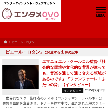
MENU
ピエール・ロタン
ピエール・ロタン
１
「
」に関連する
件の記事
エマニュエル・クールコル監督「社
会的な環境や文化的な背景が違って
も、音楽を通して通じ合える領域が
あるのです」『ファンファーレ！ふ
たつの音』【インタビュー】
2025年9月17日
インタビュー
世界的なスター指揮者のティボ（バンジャマン・ラべルネ）は、
突然白血病を宣告され、ドナーを探す中で、生き別れた弟のジミー