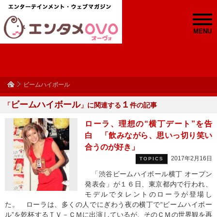
MENU
ビームハイボール
ビームハイボール
１
「
」に関連する
件の記事
ローラ、理想の“横丁デート”を告
白 「飲みながら、思いっ切り笑い
合うのが好き」
2017年2月16日
TOPICS
「渋谷ビームハイボール横丁 オープン
発表会」が１６日、東京都内で行われ、
モデルでタレントのローラが登場し
た。 ローラは、多くの人でにぎわう夜の横丁で“ビームハイボー
ル”を乾杯するＴＶ－ＣＭに出演しているが、そのＣＭの世界観を再