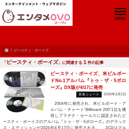
MENU
ビースティ・ボーイズ
ビースティ・ボーイズ
１
「
」に関連する
件の記事
ビースティ・ボーイズ、米ビルボー
ドNo.1アルバム『トゥ・ザ・5ボロ
ーズ』DX版が4/17に発売
2026年3月2日
音楽ニュース
2004年に発売され、米ビルボード・ア
ルバム・チャート“Billboard 200”1位を獲
得しプラチナ・セールスに認定されたビ
ースティ・ボーイズのアルバム『トゥ・ザ・5ボローズ』のデラック
ス・エディションが2025年4月17日に発売される。 2CDはマル