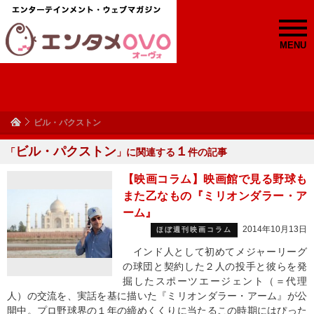
MENU
ビル・パクストン
ビル・パクストン
１
「
」に関連する
件の記事
【映画コラム】映画館で見る野球も
また乙なもの『ミリオンダラー・ア
ーム』
2014年10月13日
ほぼ週刊映画コラム
インド人として初めてメジャーリーグ
の球団と契約した２人の投手と彼らを発
掘したスポーツエージェント（＝代理
人）の交流を、実話を基に描いた『ミリオンダラー・アーム』が公
開中。プロ野球界の１年の締めくくりに当たるこの時期にはぴった