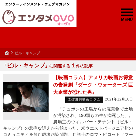
MENU
ビル・キャンプ
ビル・キャンプ
１
「
」に関連する
件の記事
【映画コラム】アメリカ映画お得意
の告発劇『ダーク・ウォーターズ 巨
大企業が恐れた男』
2021年12月16日
ほぼ週刊映画コラム
「デュポンの工場からの廃棄物で土地
が汚染され、190頭もの牛が病死した」。
農場主のウィルバー・テナント（ビル・
キャンプ）の悲痛な訴えから始まった、米ウエストバージニア州の
コミュニティを蝕む環境汚染問題。弁護士のロブ・ビロット（マー