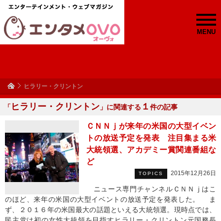
MENU
ヒラリー・クリントン
ヒラリー・クリントン
１
「
」に関連する
件の記事
ＣＮＮｊが来年の米国の大型イベン
トの放送予定を発表 注目集まる米
大統領選、アカデミー賞関連番組な
ど
2015年12月26日
TOPICS
ニュース専門チャンネルＣＮＮｊはこ
のほど、来年の米国の大型イベントの放送予定を発表した。 ま
ず、２０１６年の米国最大の話題といえる大統領選。現時点では、
民主党は初の女性大統領を目指すヒラリー・クリントン元国務長