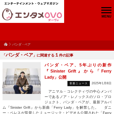
MENU
パンダ・ベア
パンダ・ベア
１
「
」に関連する
件の記事
パンダ・ベア、5年ぶりの新作
『Sinister Grift』から「Ferry
Lady」公開
2025年1月8日
音楽ニュース
アニマル・コレクティヴの中心メンバ
ーであるノア・レノックスのソロ・プロ
ジェクト、パンダ・ベアが、最新アルバ
ム『Sinister Grift』から新曲「Ferry Lady」を解禁した。 ダニ
ー・ペレスが監督したミュージック・ビデオも公開された「Ferry