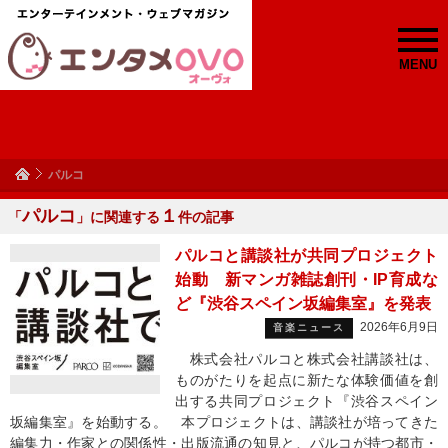
MENU
パルコ
パルコ
１
「
」に関連する
件の記事
パルコと講談社が共同プロジェクト
始動 新マンガ雑誌創刊・IP育成な
ど『渋谷スペイン坂編集室』を発表
2026年6月9日
音楽ニュース
株式会社パルコと株式会社講談社は、
ものがたりを起点に新たな体験価値を創
出する共同プロジェクト『渋谷スペイン
坂編集室』を始動する。 本プロジェクトは、講談社が培ってきた
編集力・作家との関係性・出版流通の知見と、パルコが持つ都市・