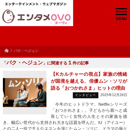
MENU
パク・ヘジュン
パク・ヘジュン
１
「
」に関連する
件の記事
【Kカルチャーの視点】家族の情緒
が国境を越える、俳優ムン・ソリが
語る「おつかれさま」ヒットの理由
2025年12月26日
インタビュー
今年のヒットドラマ、Netflixシリーズ
「おつかれさま」。子どもから親へと成
長していく女性の人生とその家族を描
き、幅広い世代から支持され大きな話題を呼んだ。IU（アイユー）
との二人一役で主人公エスンを演じたムン・ソリに、ドラマの振り