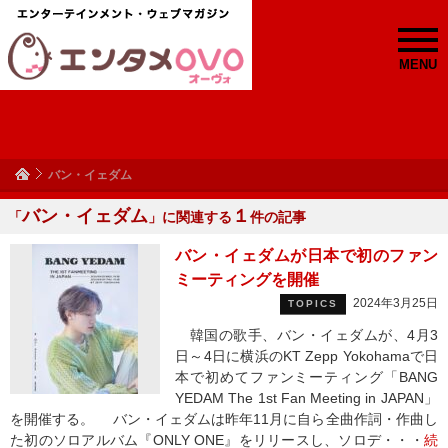
MENU
バン・イェダム
バン・イェダム
１
「
」に関連する
件の記事
バン・イェダムが日本で初のファン
ミーティングを開催
2024年3月25日
TOPICS
韓国の歌手、バン・イェダムが、4月3
日～4日に横浜のKT Zepp Yokohamaで日
本で初めてファンミーティング「BANG
YEDAM The 1st Fan Meeting in JAPAN」
を開催する。 バン・イェダムは昨年11月に自ら全曲作詞・作曲し
た初のソロアルバム『ONLY ONE』をリリースし、ソロデ・・・
続