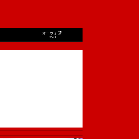
オーヴォ
OVO