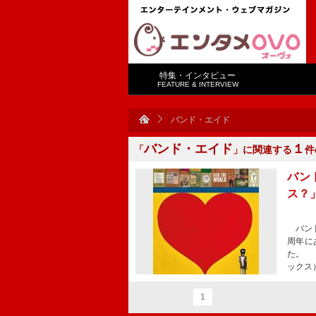
特集・インタビュー
FEATURE & INTERVIEW
バンド・エイド
バンド・エイド
１
「
」に関連する
件
バン
ス？」
バンド
周年に
た。 
ックス
1