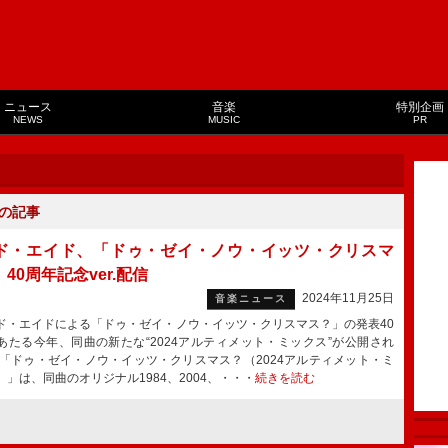
ニュース
音楽
特別企画
NEWS
MUSIC
PR
の記事
ド・エイド、「ドゥ・ゼイ・ノウ・イッツ・クリスマ
40周年記念ver.配信
2024年11月25日
音楽ニュース
・エイドによる「ドゥ・ゼイ・ノウ・イッツ・クリスマス？」の発表40
あたる今年、同曲の新たな“2024アルティメット・ミックス”が公開され
「ドゥ・ゼイ・ノウ・イッツ・クリスマス？（2024アルティメット・ミ
）」は、同曲のオリジナル1984、2004、・・・
続きを読む