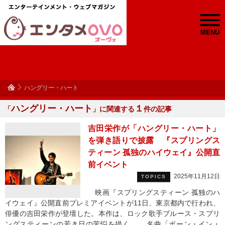
MENU
ハングリー・ハート
ハングリー・ハート
１
「
」に関連する
件の記事
吉田栄作が「ハングリー・ハート」
を弾き語りで披露 『スプリングス
ティーン 孤独のハイウェイ』公開直
前イベント
2025年11月12日
TOPICS
映画『スプリングスティーン 孤独のハ
イウェイ』公開直前プレミアイベントが11日、東京都内で行われ、
俳優の吉田栄作が登壇した。本作は、ロック歌手ブルース・スプリ
ングスティーンの若き日の苦悩を描く。 名曲「ボーン・イン・