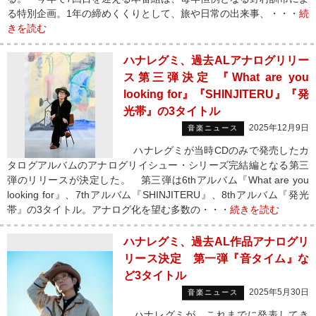
る特別企画。1年の締めくくりとして、旅や日常の出来事、・・・
続
きを読む
ハナレグミ、過去ALアナログリリー
ス第三弾決定 『What are you
looking for』『SHINJITERU』『発
光帯』の3タイトル
2025年12月9日
音楽ニュース
ハナレグミが当時CDのみで発売したカ
タログアルバムのアナログリイシュー・シリーズ完結編となる第三
弾のリリースが決定した。 第三弾は6thアルバム『What are you
looking for』、7thアルバム『SHINJITERU』、8thアルバム『発光
帯』の3タイトル。アナログ化を望む多数の・・・
続きを読む
ハナレグミ、過去AL作品アナログリ
リース決定 第一弾『音タイム』な
ど3タイトル
2025年5月30日
音楽ニュース
ハナレグミが、これまでに発表してき