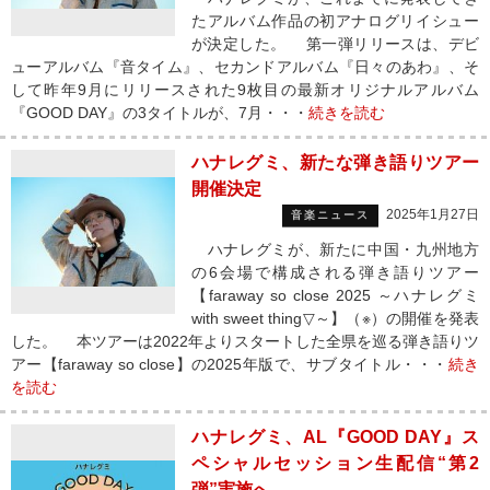
たアルバム作品の初アナログリイシュー
が決定した。 第一弾リリースは、デビ
ューアルバム『音タイム』、セカンドアルバム『日々のあわ』、そ
して昨年9月にリリースされた9枚目の最新オリジナルアルバム
『GOOD DAY』の3タイトルが、7月・・・
続きを読む
ハナレグミ、新たな弾き語りツアー
開催決定
2025年1月27日
音楽ニュース
ハナレグミが、新たに中国・九州地方
の6会場で構成される弾き語りツアー
【faraway so close 2025 ～ハナレグミ
with sweet thing▽～】（※）の開催を発表
した。 本ツアーは2022年よりスタートした全県を巡る弾き語りツ
アー【faraway so close】の2025年版で、サブタイトル・・・
続き
を読む
ハナレグミ、AL『GOOD DAY』ス
ペシャルセッション生配信“第2
弾”実施へ