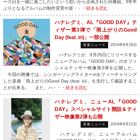
ース日を一緒に過ごしたいという思いから企画された同番組。3年半
ぶりとなるアルバムの制作背景や楽・・・
続きを読む
ハナレグミ、AL『GOOD DAY』テ
ィザー第3弾で「雨上がりのGood
Day (feat. iri)」一部公開
2024年9月18日
音楽ニュース
ハナレグミが、9月25日にリリースする
ニューアルバム『GOOD DAY』のオフィ
シャルティザー映像第3弾を公開した。
今回の映像では、シンガーソングライターiriをフィーチャリング
した楽曲「雨上がりのGood Day (feat. iri)」を先行して確認するこ
とが出来る。 また、ハ・・・
続きを読む
ハナレグミ、ニューAL『GOOD
DAY』スペシャルサイト開設＆ティ
ザー映像第2弾も公開
2024年9月11日
音楽ニュース
ハナレグミが、ニューアルバム