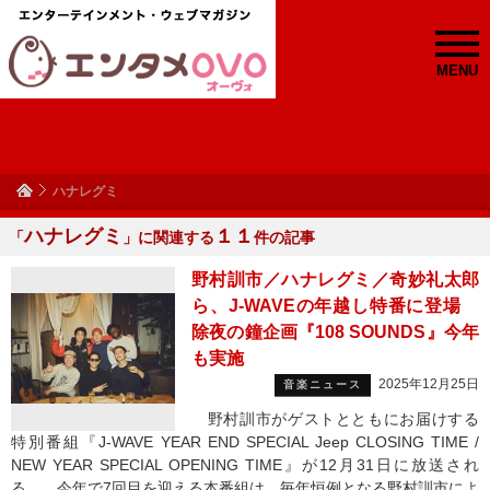
MENU
ハナレグミ
ハナレグミ
１１
「
」に関連する
件の記事
野村訓市／ハナレグミ／奇妙礼太郎
ら、J-WAVEの年越し特番に登場
除夜の鐘企画『108 SOUNDS』今年
も実施
2025年12月25日
音楽ニュース
野村訓市がゲストとともにお届けする
特別番組『J-WAVE YEAR END SPECIAL Jeep CLOSING TIME /
NEW YEAR SPECIAL OPENING TIME』が12月31日に放送され
る。 今年で7回目を迎える本番組は、毎年恒例となる野村訓市によ