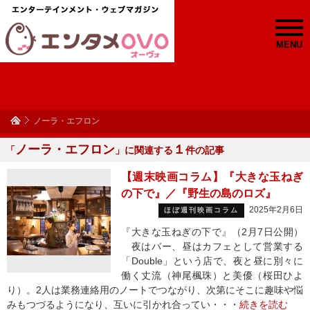
MENU
ノーラ・エフロン
ノーラ・エフロン
１
「
」に関連する
件の記事
【週末映画コラム】『大きな玉ねぎ
の下で』／『野生の島のロズ』
2025年2月6日
ほぼ週刊映画コラム
『大きな玉ねぎの下で』（2月7日公開）
夜はバー、昼はカフェとして営業する
「Double」という店で、夜と昼に別々に
働く丈流（神尾楓珠）と美優（桜田ひよ
り）。2人は業務連絡用のノートでつながり、次第にそこに趣味や悩
みもつづるようになり、互いに引かれ合ってい・・・
続きを読む