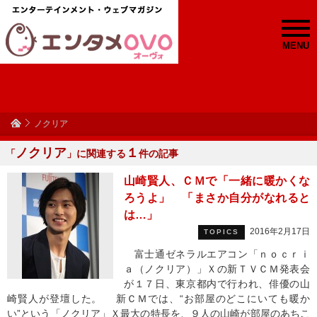
MENU
ノクリア
ノクリア
１
「
」に関連する
件の記事
山崎賢人、ＣＭで「一緒に暖かくな
ろうよ」 「まさか自分がなれると
は…」
2016年2月17日
TOPICS
富士通ゼネラルエアコン「ｎｏｃｒｉ
ａ（ノクリア）」Ｘの新ＴＶＣＭ発表会
が１７日、東京都内で行われ、俳優の山
崎賢人が登壇した。 新ＣＭでは、“お部屋のどこにいても暖か
い”という「ノクリア」Ｘ最大の特長を、９人の山崎が部屋のあちこ