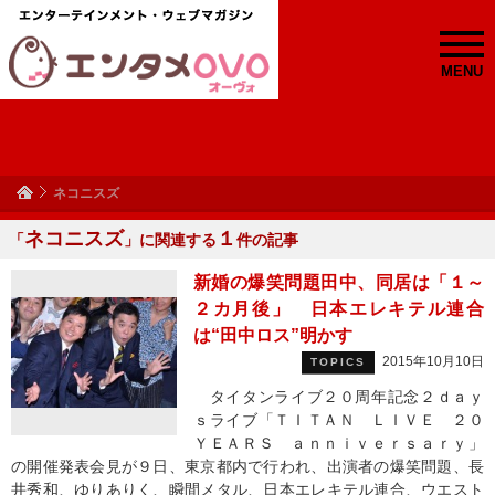
MENU
ネコニスズ
ネコニスズ
１
「
」に関連する
件の記事
新婚の爆笑問題田中、同居は「１～
２カ月後」 日本エレキテル連合
は“田中ロス”明かす
2015年10月10日
TOPICS
タイタンライブ２０周年記念２ｄａｙ
ｓライブ「ＴＩＴＡＮ ＬＩＶＥ ２０
ＹＥＡＲＳ ａｎｎｉｖｅｒｓａｒｙ」
の開催発表会見が９日、東京都内で行われ、出演者の爆笑問題、長
井秀和、ゆりありく、瞬間メタル、日本エレキテル連合、ウエスト