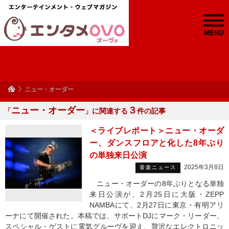
MENU
ニュー・オーダー
ニュー・オーダー
３
「
」に関連する
件の記事
＜ライブレポート＞ニュー・オーダ
ー、ダンスフロアと化した8年ぶり
の単独来日公演
2025年3月8日
音楽ニュース
ニュー・オーダーの8年ぶりとなる単独
来日公演が、2月25日に大阪・ZEPP
NAMBAにて、2月27日に東京・有明アリ
ーナにて開催された。本稿では、サポートDJにマーク・リーダー、
スペシャル・ゲストに電気グルーヴを迎え、贅沢なエレクトロニッ