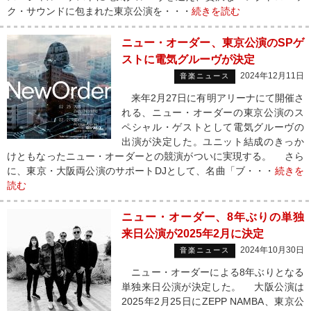
ク・サウンドに包まれた東京公演を・・・
続きを読む
ニュー・オーダー、東京公演のSPゲ
ストに電気グルーヴが決定
2024年12月11日
音楽ニュース
来年2月27日に有明アリーナにて開催さ
れる、ニュー・オーダーの東京公演のス
ペシャル・ゲストとして電気グルーヴの
出演が決定した。ユニット結成のきっか
けともなったニュー・オーダーとの競演がついに実現する。 さら
に、東京・大阪両公演のサポートDJとして、名曲「ブ・・・
続きを
読む
ニュー・オーダー、8年ぶりの単独
来日公演が2025年2月に決定
2024年10月30日
音楽ニュース
ニュー・オーダーによる8年ぶりとなる
単独来日公演が決定した。 大阪公演は
2025年2月25日にZEPP NAMBA、東京公