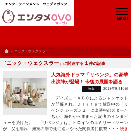
MENU
ニック・ウェクスラー
ニック・ウェクスラー
１
「
」に関連する
件の記事
人気海外ドラマ「リベンジ」の豪華
出演陣が登場！ 今後の展開を語る
2013年6月10日
特集
ディズニーＡＢＣによるジャンケット
が開催され、Ｄｌｉｆｅで放送中の「リ
ベンジ シーズン２」に出演中のスターた
ちが、海外から集まった記者のインタビ
ューを受けた。 「リベンジ」は、ヒロインのエミリー・ソーン
が、父を陥れ、無実の罪で死に追いやった関係者に復讐・・・
続き