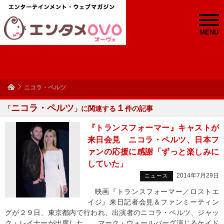
MENU
ニコラ・ペルツ
ニコラ・ペルツ
１
「
」に関連する
件の記事
『トランスフォーマー』キャストが
来日会見 ニコラ・ペルツ、日本フ
ァンの応援に感謝「ずっと楽しみに
していた」
2014年7月29日
ニュース
映画『トランスフォーマー／ロストエ
イジ』来日記者会見＆ファンミーティン
グが２９日、東京都内で行われ、出演者のニコラ・ペルツ、ジャッ
ク・レイナーが出席した。 マーク・ウォールバーグ演じるケイド