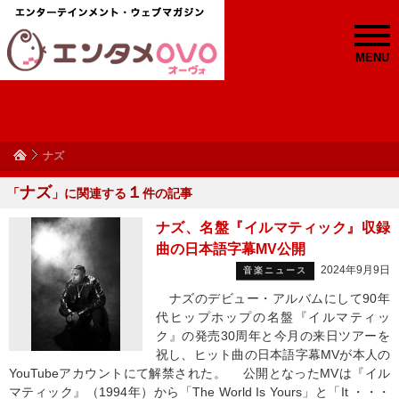
MENU
ナズ
ナズ
１
「
」に関連する
件の記事
ナズ、名盤『イルマティック』収録
曲の日本語字幕MV公開
2024年9月9日
音楽ニュース
ナズのデビュー・アルバムにして90年
代ヒップホップの名盤『イルマティッ
ク』の発売30周年と今月の来日ツアーを
祝し、ヒット曲の日本語字幕MVが本人の
YouTubeアカウントにて解禁された。 公開となったMVは『イル
マティック』（1994年）から「The World Is Yours」と「It ・・・