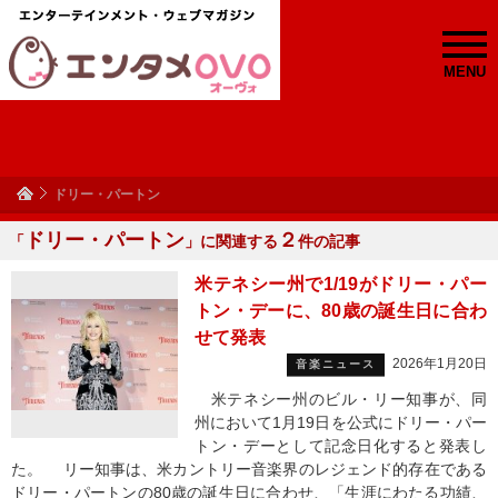
MENU
ドリー・パートン
ドリー・パートン
２
「
」に関連する
件の記事
米テネシー州で1/19がドリー・パー
トン・デーに、80歳の誕生日に合わ
せて発表
2026年1月20日
音楽ニュース
米テネシー州のビル・リー知事が、同
州において1月19日を公式にドリー・パー
トン・デーとして記念日化すると発表し
た。 リー知事は、米カントリー音楽界のレジェンド的存在である
ドリー・パートンの80歳の誕生日に合わせ、「生涯にわたる功績、