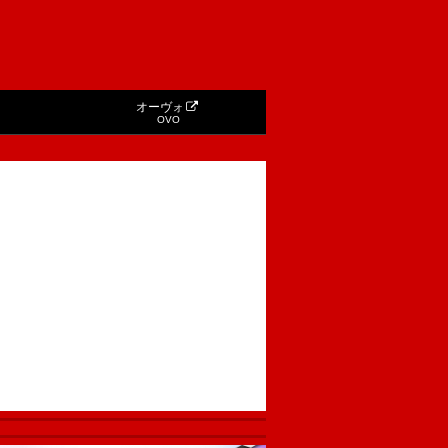
オーヴォ
OVO