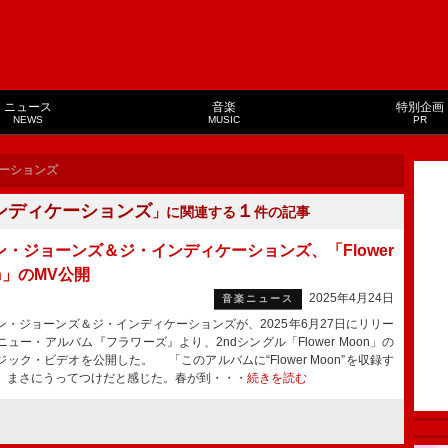
ニュース
音楽
特別企画
NEWS
MUSIC
PR
ーションズ
ンディケーションズ
１
」に関連する
件の記事
ン・ジョーンズ＆ジ・インディケーションズ、「Flower
n」のMV公開
2025年4月24日
音楽ニュース
・ジョーンズ＆ジ・インディケーションズが、2025年6月27日にリリー
ニュー・アルバム『フラワーズ』より、2ndシングル「Flower Moon」の
ジック・ビデオを公開した。 「このアルバムに“Flower Moon”を収録す
、まさにうってつけだと感じた。春が到・・・
続きを読む