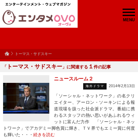
MENU
トーマス・サドスキー
トーマス・サドスキー
１
「
」に関連する
件の記事
ニュースルーム２
2014年2月13日
海外ドラマ
「ソーシャル・ネットワーク」の名クリ
エイター、アーロン・ソーキンによる報
道現場を扱った社会派ドラマ。番組に携
わるスタッフの熱い思いがあふれるウィ
ットに富んだ力作 「ソーシャル・ネッ
トワーク」でアカデミー脚色賞に輝き、ＴＶ界でもエミー賞に何度
も輝いた・・・
続きを読む