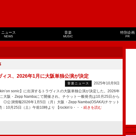
ニュース
音楽
特別企画
NEWS
MUSIC
PR
事
ヴィス、2026年1月に大阪単独公演が決定
2025年10月9日
音楽ニュース
kin’on sonic】に出演するトラヴィスの大阪単独公演が決定した。2026年
日に大阪・Zepp Nambaにて開催され、チケット一般発売は10月25日から
 ◎公演情報2026年1月5日（月）大阪・Zepp Namba(OSAKA)チケット
：10月25日（土）午前10時より 【rockin’o・・・
続きを読む