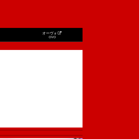
オーヴォ
OVO