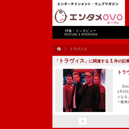
特集・インタビュー
FEATURE & INTERVIEW
トラヴィス
トラヴィス
１
「
」に関連する
件の記
トラ
【roc
1月5
となる。
一般発売
1