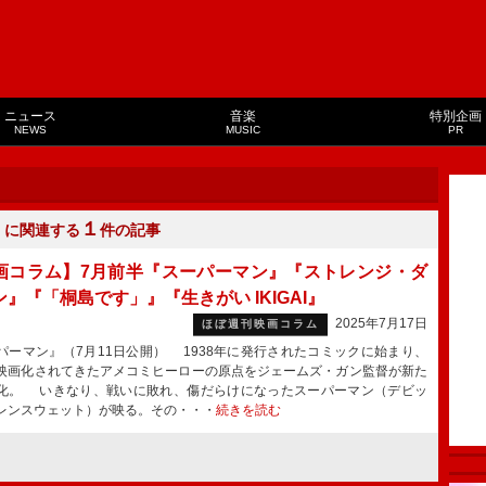
ニュース
音楽
特別企画
NEWS
MUSIC
PR
１
」に関連する
件の記事
画コラム】7月前半『スーパーマン』『ストレンジ・ダ
』『「桐島です」』『生きがい IKIGAI』
2025年7月17日
ほぼ週刊映画コラム
パーマン』（7月11日公開） 1938年に発行されたコミックに始まり、
映画化されてきたアメコミヒーローの原点をジェームズ・ガン監督が新た
化。 いきなり、戦いに敗れ、傷だらけになったスーパーマン（デビッ
レンスウェット）が映る。その・・・
続きを読む