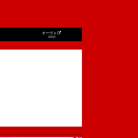
オーヴォ
OVO