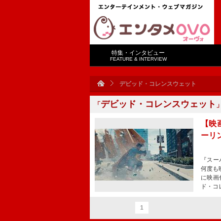
特集・インタビュー
FEATURE & INTERVIEW
デビッド・コレンスウェット
デビッド・コレンスウェット
「
【映
ーリン
『スー
何度も
に映画
ド・コ
1