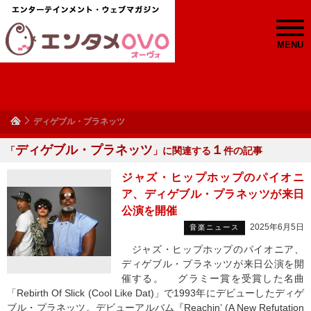
MENU
ディゲブル・プラネッツ
ディゲブル・プラネッツ
１
「
」に関連する
件の記事
ジャズ・ヒップホップのパイオニ
ア、ディゲブル・プラネッツが来日
公演を開催
2025年6月5日
音楽ニュース
ジャズ・ヒップホップのパイオニア、
ディゲブル・プラネッツが来日公演を開
催する。 グラミー賞を受賞した名曲
「Rebirth Of Slick (Cool Like Dat)」で1993年にデビューしたディゲ
ブル・プラネッツ。デビューアルバム『Reachin’ (A New Refutation