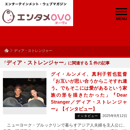
MENU
ディア・ストレンジャー
ディア・ストレンジャー
１
「
」に関連する
件の記事
グイ・ルンメイ、真利子哲也監督
「お互いが思い合うからこそすれ違
う。でもそこには愛があるという家
族の形を描きたかった」『Dear
Stranger／ディア・ストレンジャ
ー』【インタビュー】
2025年9月12日
インタビュー
ニューヨーク・ブルックリンで暮らすアジア人夫婦を主人公に、