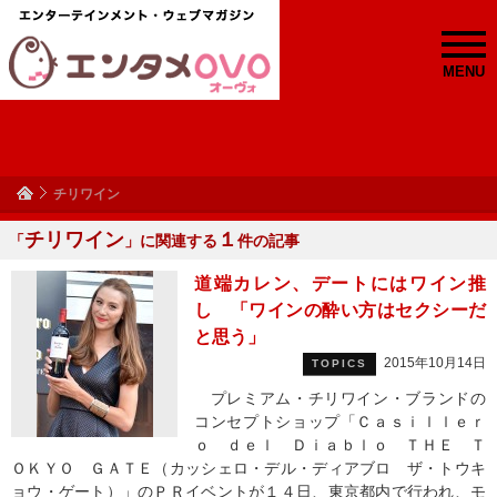
MENU
チリワイン
チリワイン
１
「
」に関連する
件の記事
道端カレン、デートにはワイン推
し 「ワインの酔い方はセクシーだ
と思う」
2015年10月14日
TOPICS
プレミアム・チリワイン・ブランドの
コンセプトショップ「Ｃａｓｉｌｌｅｒ
ｏ ｄｅｌ Ｄｉａｂｌｏ ＴＨＥ Ｔ
ＯＫＹＯ ＧＡＴＥ（カッシェロ・デル・ディアブロ ザ・トウキ
ョウ・ゲート）」のＰＲイベントが１４日、東京都内で行われ、モ