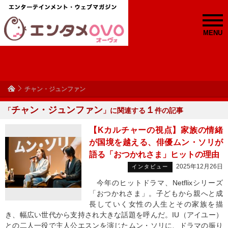
MENU
チャン・ジュンファン
チャン・ジュンファン
１
「
」に関連する
件の記事
【Kカルチャーの視点】家族の情緒
が国境を越える、俳優ムン・ソリが
語る「おつかれさま」ヒットの理由
2025年12月26日
インタビュー
今年のヒットドラマ、Netflixシリーズ
「おつかれさま」。子どもから親へと成
長していく女性の人生とその家族を描
き、幅広い世代から支持され大きな話題を呼んだ。IU（アイユー）
との二人一役で主人公エスンを演じたムン・ソリに、ドラマの振り