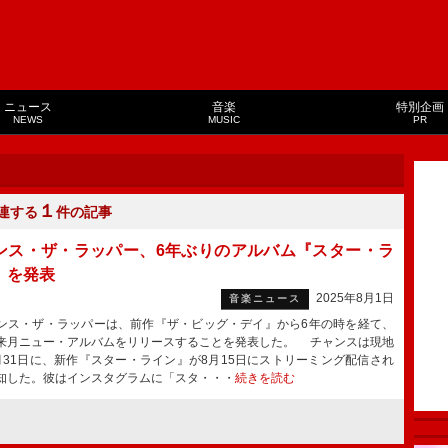
ニュース
音楽
特別企画
NEWS
MUSIC
PR
１
連する
件の記事
ンス・ザ・ラッパー、6年ぶりのアルバム『スター・ラ
』を発表
2025年8月1日
音楽ニュース
ス・ザ・ラッパーは、前作『ザ・ビッグ・デイ』から6年の時を経て、
来月ニュー・アルバムをリリースすることを発表した。 チャンスは現地
月31日に、新作『スター・ライン』が8月15日にストリーミング配信され
知した。彼はインスタグラムに「スタ・・・
続きを読む