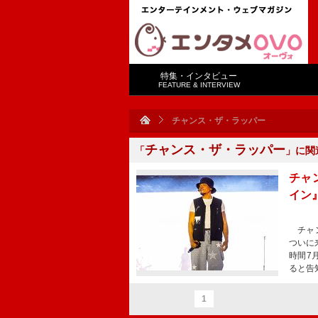
特集・インタビュー
FEATURE & INTERVIEW
チャンス・ザ・ラッパー
チャンス・ザ・ラッパー
「
」に関
チャ
イン
チャン
ついに
時間7
ると告
1