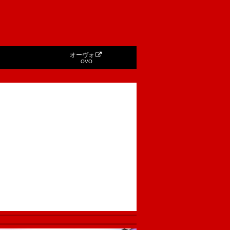
オーヴォ
OVO