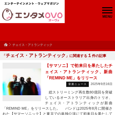
MENU
チェイス・アトランティック
チェイス・アトランティック
１
「
」に関連する
件の記事
【サマソニ】で初来日を果たしたチ
ェイス・アトランティック、新曲
「REMIND ME」をリリース
2025年9月16日
音楽ニュース
総ストリーミング再生数80億回を突破
しているオーストラリア出身のトリオ、
チェイス・アトランティックが新曲
「REMIND ME」をリリースした。 バンドは2025年8月に開催さ
れた【サマーソニック】と東京での単独公演にて初来日を果たして