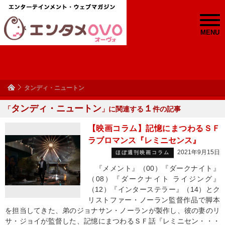
MENU
タンディ・ニュートン
タンディ・ニュートン
１
「
」に関連する
件の記事
【映画コラム】記憶にまつわるＳＦ
ラブロマンス『レミニセンス』
2021年9月15日
ほぼ週刊映画コラム
『メメント』（00）『ダークナイト』
（08）『ダークナイト ライジング』
（12）『インターステラー』（14）とク
リストファー・ノーラン監督作品で脚本
を担当してきた、弟のジョナサン・ノーランが製作し、彼の妻のリ
サ・ジョイが監督した、記憶にまつわるＳＦ話『レミニセン・・・