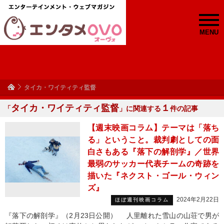
MENU
タイカ・ワイティティ監督
タイカ・ワイティティ監督
１
「
」に関連する
件の記事
【週末映画コラム】テーマは「落ち
る」ということ。裁判劇としての面
白さもある『落下の解剖学』／世界
最弱のサッカー代表チームの奇跡を
描いた『ネクスト・ゴール・ウィン
ズ』
2024年2月22日
ほぼ週刊映画コラム
『落下の解剖学』（2月23日公開） 人里離れた雪山の山荘で男が