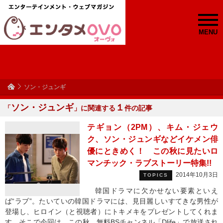
MENU
ソン・ジュンギ
ソン・ジュンギ
１
「
」に関連する
件の記事
テギョン（2PM）、キム・ジェウ
ク、ソン・ジュンギなどイケメン俳
優にときめく！ この秋に見たいロ
マンチック・ラブストーリー特集!!
2014年10月3日
TOPICS
韓国ドラマに欠かせない要素といえ
ば“ラブ”。たいていの韓国ドラマには、見目麗しいすてきな男性が
登場し、ヒロイン（と視聴者）にトキメキをプレゼントしてくれま
す。そこで今回は、この秋、無料BSチャンネル「Dlife」で放送され