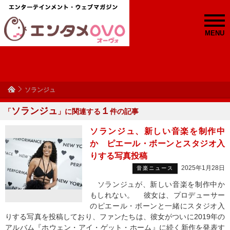
MENU
ソランジュ
ソランジュ
１
「
」に関連する
件の記事
ソランジュ、新しい音楽を制作中
か ピエール・ボーンとスタジオ入
りする写真投稿
2025年1月28日
音楽ニュース
ソランジュが、新しい音楽を制作中か
もしれない。 彼女は、プロデューサー
のピエール・ボーンと一緒にスタジオ入
りする写真を投稿しており、ファンたちは、彼女がついに2019年の
アルバム『ホウェン・アイ・ゲット・ホーム』に続く新作を発表す