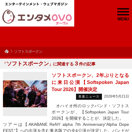
MENU
ソフトスポークン
ソフトスポークン
３
「
」に関連する
件の記事
ソフトスポークン、2年ぶりとなる
に来日公演【Softspoken Japan
Tour 2026】開催決定
2026年5月21日
音楽ニュース
オハイオ州のロックバンド・ソフトス
ポークンが、【Softspoken Japan Tour
2026】を開催することが、決定した。
ツアーは【AKABANE ReNY alpha 7th Anniversary“Alpha Dope
FEST.”】への出演を含む東名阪での全4公演が決定した。バンドが