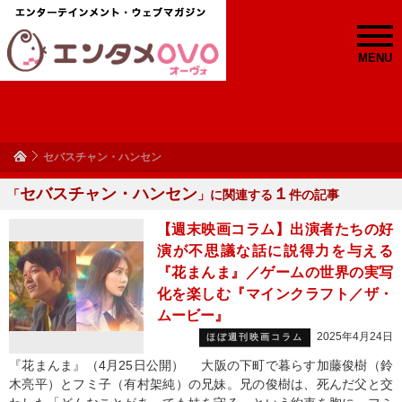
MENU
セバスチャン・ハンセン
セバスチャン・ハンセン
１
「
」に関連する
件の記事
【週末映画コラム】出演者たちの好
演が不思議な話に説得力を与える
『花まんま』／ゲームの世界の実写
化を楽しむ『マインクラフト／ザ・
ムービー』
2025年4月24日
ほぼ週刊映画コラム
『花まんま』（4月25日公開） 大阪の下町で暮らす加藤俊樹（鈴
木亮平）とフミ子（有村架純）の兄妹。兄の俊樹は、死んだ父と交