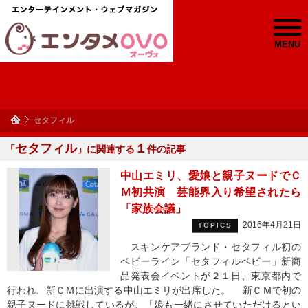
MENU
セタフィル
セタフィル
１
「
」に関連する
件の記事
中山エミリ、愛娘と親子ヌードでＣ
Ｍ初共演 芸能界入り希望されたら
「家族会議」
2016年4月21日
TOPICS
スキンケアブランド・セタフィル初の
ベビーライン「セタフィルベビー」新商
品発表会イベントが２１日、東京都内で
行われ、新ＣＭに出演する中山エミリが出席した。 新ＣＭで初の
親子ヌードに挑戦しているが、「娘も一緒にさせていただけるとい