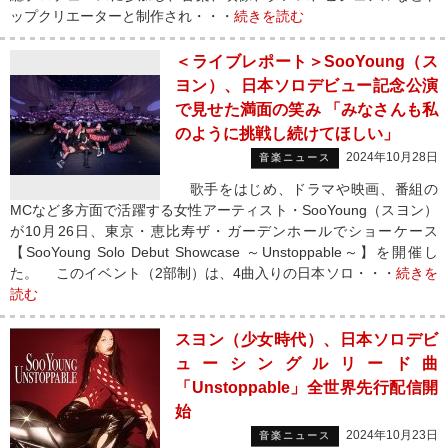
ップクリエーターと制作され・・・
続きを読む
＜ライブレポート＞SooYoung（ス
ヨン）、日本ソロデビュー記念公演
で見せた満面の笑み 「みなさんも私
のように挑戦し続けてほしい」
2024年10月28日
音楽ニュース
歌手をはじめ、ドラマや映画、番組の
MCなど多方面で活躍する女性アーティスト・SooYoung（スヨン）
が10月26日、東京・恵比寿ザ・ガーデンホールでショーケース
【SooYoung Solo Debut Showcase ～Unstoppable～】を開催し
た。 このイベント（2部制）は、4曲入りの日本ソロ・・・
続きを
読む
スヨン（少女時代）、日本ソロデビ
ューシングルリード曲
「Unstoppable」全世界先行配信開
始
2024年10月23日
音楽ニュース