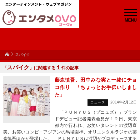
MENU
スパイク
スパイク
１
「
」に関連する
件の記事
藤森慎吾、田中みな実と一緒にチョ
コ作り 「ちょっとお手伝いしまし
た」
2014年2月12日
ニュース
「ＰＵＮＹＵＳ（プニュズ）」ブラン
ドデビュー記者発表会見が１２日、東京
都内で行われ、お笑いタレントの渡辺直
美、お笑いコンビ・アジアンの馬場園梓、オリエンタルラジオの藤
森慎吾ほかが登場した。 ＰＵＮＹＵＳは渡辺がプロデュースする