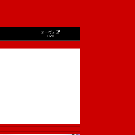
オーヴォ
OVO