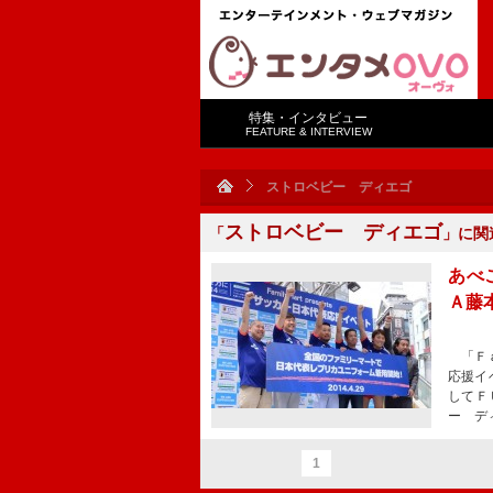
特集・インタビュー
FEATURE & INTERVIEW
ストロベビー ディエゴ
ストロベビー ディエゴ
「
」に関
あべ
Ａ藤
「Ｆａ
応援イ
してＦ
ー デ
1