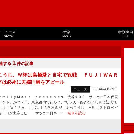
ニュース
音楽
特別企画
NEWS
MUSIC
PR
１
連する
件の記事
こうじ、Ｗ杯は高橋愛と自宅で観戦 ＦＵＪＩＷＡＲ
本は必死に夫婦円満をアピール
2014年4月29日
ニュース
ｍｉｌｙＭａｒｔ ｐｒｅｓｅｎｔｓ 渋谷１０９ サッカー日本代表
ベント」が２９日、東京都内で行われ、“サッカー好きのよしもと芸人”と
ＵＪＩＷＡＲＡ、サバンナの八木真澄、あべこうじ、三瓶、ストロベビ
ィエゴが出席した。 サッカー日本・・・
続きを読む