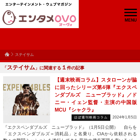
MENU
ステイサム
ステイサム
１
「
」に関連する
件の記事
【週末映画コラム】スタローンが脇
に回ったシリーズ第4弾『エクスペ
ンダブルズ ニューブラッド』／ド
ニー・イェン監督・主演の中国版
MCU『シャクラ』
2024年1月5日
ほぼ週刊映画コラム
『エクスペンダブルズ ニューブラッド』（1月5日公開） 自らを
「エクスペンダブルズ＝消耗品」と名乗り、CIAから依頼される