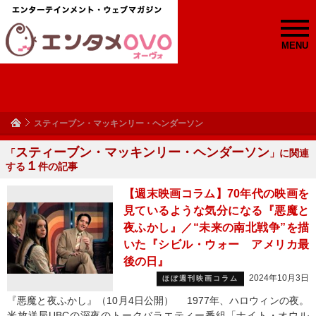
MENU
スティーブン・マッキンリー・ヘンダーソン
スティーブン・マッキンリー・ヘンダーソン
「
」に関連
１
する
件の記事
【週末映画コラム】70年代の映画を
見ているような気分になる『悪魔と
夜ふかし』／“未来の南北戦争”を描
いた『シビル・ウォー アメリカ最
後の日』
2024年10月3日
ほぼ週刊映画コラム
『悪魔と夜ふかし』（10月4日公開） 1977年、ハロウィンの夜。
米放送局UBCの深夜のトークバラエティー番組「ナイト・オウル