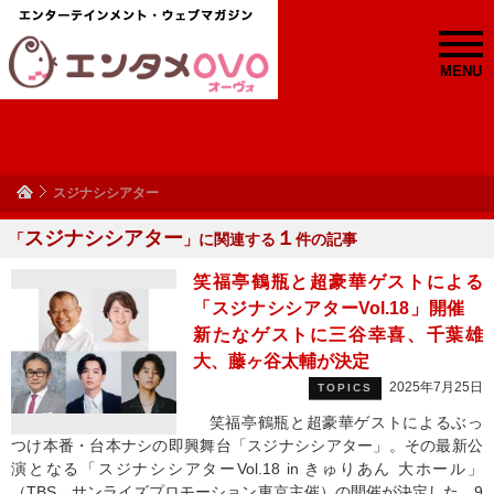
MENU
スジナシシアター
スジナシシアター
１
「
」に関連する
件の記事
笑福亭鶴瓶と超豪華ゲストによる
「スジナシシアターVol.18」開催
新たなゲストに三谷幸喜、千葉雄
大、藤ヶ谷太輔が決定
2025年7月25日
TOPICS
笑福亭鶴瓶と超豪華ゲストによるぶっ
つけ本番・台本ナシの即興舞台「スジナシシアター」。その最新公
演となる「スジナシシアターVol.18 in きゅりあん 大ホール」
（TBS、サンライズプロモーション東京主催）の開催が決定した。9